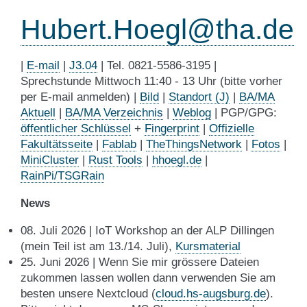
Hubert
.
Hoegl
@
tha
.
de
|
E-mail
|
J3.04
| Tel. 0821-5586-3195 |
Sprechstunde Mittwoch 11:40 - 13 Uhr (bitte vorher
per E-mail anmelden) |
Bild
|
Standort (J)
|
BA/MA
Aktuell
|
BA/MA Verzeichnis
|
Weblog
| PGP/GPG:
öffentlicher Schlüssel
+
Fingerprint
|
Offizielle
Fakultätsseite
|
Fablab
|
TheThingsNetwork
|
Fotos
|
MiniCluster
|
Rust Tools
|
hhoegl.de
|
RainPi/TSGRain
News
08. Juli 2026 | IoT Workshop an der ALP Dillingen
(mein Teil ist am 13./14. Juli),
Kursmaterial
25. Juni 2026 | Wenn Sie mir grössere Dateien
zukommen lassen wollen dann verwenden Sie am
besten unsere Nextcloud (
cloud.hs-augsburg.de
).