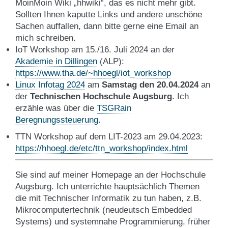
MoinMoin Wiki „hhwiki“, das es nicht mehr gibt.
Sollten Ihnen kaputte Links und andere unschöne
Sachen auffallen, dann bitte gerne eine Email an
mich schreiben.
IoT Workshop am 15./16. Juli 2024 an der
Akademie in Dillingen
(ALP):
https://www.tha.de/~hhoegl/iot_workshop
Linux Infotag 2024
am
Samstag den 20.04.2024
an
der
Technischen Hochschule Augsburg
. Ich
erzähle was über die
TSGRain
Beregnungssteuerung
.
TTN Workshop auf dem LIT-2023 am 29.04.2023:
https://hhoegl.de/etc/ttn_workshop/index.html
Sie sind auf meiner Homepage an der Hochschule
Augsburg. Ich unterrichte hauptsächlich Themen
die mit Technischer Informatik zu tun haben, z.B.
Mikrocomputertechnik (neudeutsch Embedded
Systems) und systemnahe Programmierung, früher