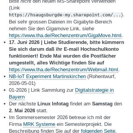
Bitte
nicht
den neuen MS-Sharepoint verwenden
(Link
).
https://hsaugsburgde-my.sharepoint.com/...
Bei sehr grossen Dateien im Gigabyte-Bereich
nehmen Sie den
Gigamove
Link, siehe
https://www.tha.de/Rechenzentrum/GigaMove.html
.
17. Juni 2026 | Liebe Studierende, bitte kümmern
Sie sich darum daß ihr E-mail Hochschulkonto
funktioniert! Ende Mai wurden die Postfächer
umgestellt, alles Wichtige finden Sie auf
https://www.tha.de/Rechenzentrum/Webmail.html
.
NB-IoT Experiment Martinskirchen
(Rohentwurf,
2026-05-01)
01-2026 | Link Sammlung zur
Digitalstrategie in
Bayern
Der nächste
Linux Infotag
findet am
Samstag
den
2. Mai 2026
statt.
Im Sommersemester 2026 betreue ich mit der
Firma
MRK Systeme
ein Semesterprojekt. Die
Beschreibung finden Sie auf der
folgenden Seite
.