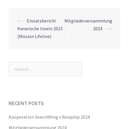
⟵
Einsatzbericht
Mitgliederversammlung
Post
Kanarische Inseln 2023
2024
⟶
navigation
(Mission Lifeline)
Search
for:
RECENT POSTS
Kooperation SearchWing x Resqship 2024
Mitgliederversammlung 2024